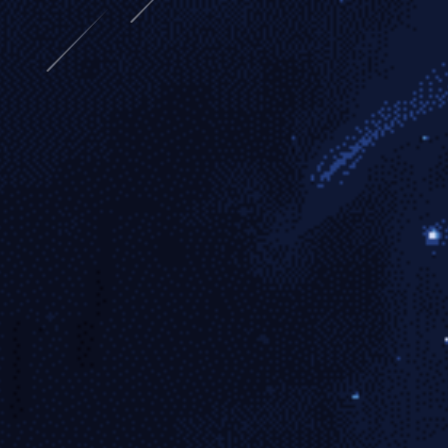
3、球员心理状态
心理素质是运动员能否发挥出色的重要因
布朗谈到，在这场比赛中，有不少关键时
稳住心态，有效把握机会。
针对这一点，加强心理训练已成为许多球
外，与心理辅导师合作，为运动员提供专
总之，一名优秀运动员不仅要有出色技术
而赢得竞争优势。
4、教练战术调整
游戏中的每一个细节都可能影响最终结果
场实际情况不断评估并优化球队策略。例
同时，通过数据分析和录像回放等手段，