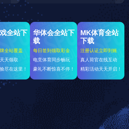
得分频率大幅提高，促使整个赛事节奏加
需要不断调整自己的位置与心态，这无疑增
力。
展开进攻，以求尽早得分。如果一支球队能
了极强的攻防切换能力。
对于瞬息万变局势的应变能力显得尤为重
应激烈竞争。
教练团队具备敏锐洞察力，根据实时情况进