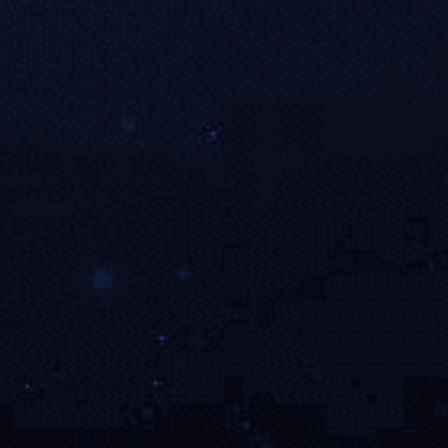
队是一种无与伦比的体验。桑顿作...
王荣耀再创
内三冠王的荣耀，标志着他们在德甲...
联系我们
快速导航
西壮族自治区南宁市青秀区东葛
App下载
号
关于我们
隐私政策
upport@cec-i.com
用户协议
网站地图