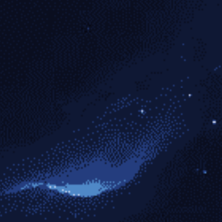
于提高球队整体表现。同时，与助理教练
最后，要想让战术调整真正落地，还需要
因此，提高团队默契程度，使每位成员都
总结：
通过以上分析，我们可以看到，“迈克·布
势的一扇窗口。从不同角度审视这些问题
综上所述，无论是从技战术层面还是心理
动自身向前发展，以迎接日益激烈的体育