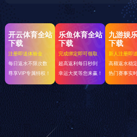
与此同时，随着三分球成为现代篮球的重
快。布朗认为，这种快速的攻击模式使得
此外，球队在面对这种高强度节奏时，会
加了他们在场上的压力。因此，这种独特
2、攻防转换的重要性
在这场精彩对决中，攻防转换被认为是决
够在短时间内完成有效转换，他们便能够
然而，这种快速转换也意味着更高风险，
要。布朗指出，通过合理安排训练内容，
此外，对于教练而言，在赛前制定好的战
行即时调整，从而确保球队始终保持良好