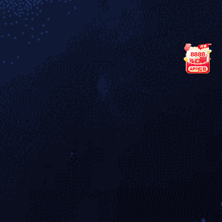
条件之一。
得到充分贯彻落实，也无法取得预期效果。
简单讨论，更是我们深入了解现代篮球发展趋
，为未来的发展指明方向。
队伍需要积极探索新的理念与实践，不断推