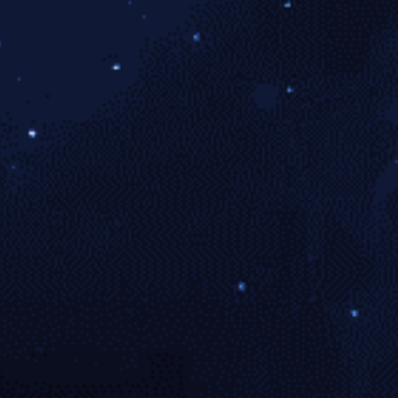
上一篇：
生涯多次砍下40分并贡献25次罚球…
相关推荐文章
库里引领巨星效应近11年NBA收
在过去的11年间，NBA的收视率不
2026-07-29
巴西国家队启程美国备战内马
巴西国家队在备战即将到来的比赛时
2026-06-19
桑顿感慨与杜兰特同队的奇妙